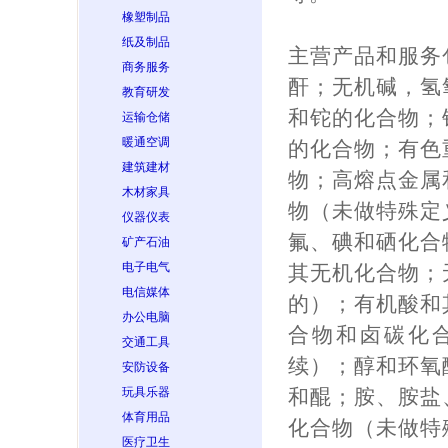
橡塑制品
纸及制品
主营产品和服务
商务服务
酐；无机碱，氢
教育研发
和铊的化合物；
运输仓储
暖通空调
的化合物；有色
建筑建材
物；高熔点金属
木材家具
物（未做特殊定
仪器仪表
氟、碘和硒化合
矿产石油
电子电气
其无机化合物；
电信媒体
的）；有机酸和
办公电脑
合物和卤碳化合
交通工具
续）；醇和环氧
安防设备
玩具乐器
和醌；胺、胺盐
体育用品
化合物（未做特
医疗卫生