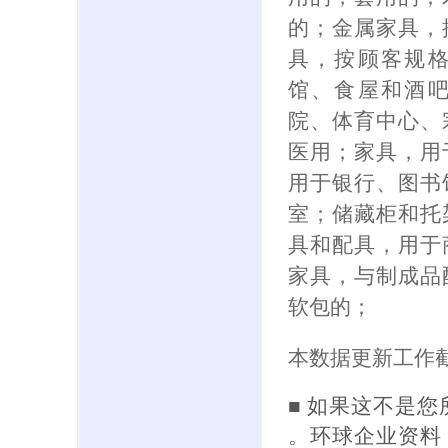
的；金属家具，
具，按顾客规
馆、食屋和酒
院、体育中心、
医用；家具，用
用于银行、图书
室；储藏柜和托
具和配具，用于
家具，与制成品
软包的；
本数据更新工作截
■ 如果这不是
。环球企业资料