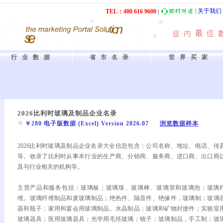
|
关于我们
TEL：40
0
61
6
9600
|
行业数据
省市名录
世界买家
2026比利时玻璃及制品企业名录
￥280 电子版数据 (Excel) Version 2026.07
浏览数据样本
2026比利时玻璃及制品企业名录大全信息包含：公司名称、地址、电话、传
等。收录了比利时从事本行业的生产商、分销商、服务商、进口商、出口商
及与行业相关的机构等。
主营产品和服务包括：玻璃板；玻璃珠、玻璃棒、玻璃管和玻璃泡；玻璃
维。玻璃纤维制品和废玻璃制品；绝热件、隔音件、绝缘件，玻璃制；玻璃
器和瓶子；家用和宴会用玻璃制品。水晶制品；玻璃和矿物封接件；实验室
玻璃器具；医用玻璃器具；光学用毛坯玻璃；镜子；玻璃制品，手工制；玻