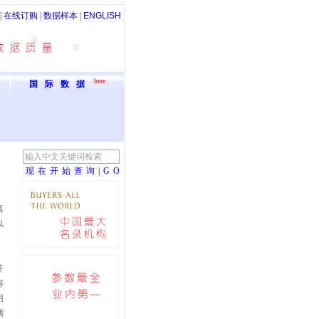
|
在线订购
|
数据样本
|
ENGLISH
here
国际数据
现在开始查询|G
O
真
以
纤
容
用
璃