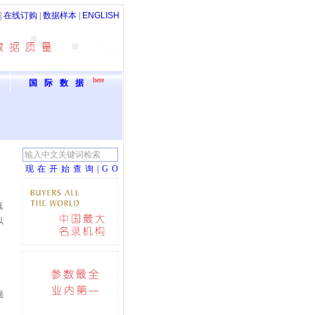
|
在线订购
|
数据样本
|
ENGLISH
here
国际数据
现在开始查询|G
O
真
以
、
、
强