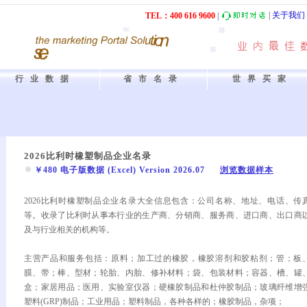
|
关于我们
TEL：40
0
61
6
9600
|
行业数据
省市名录
世界买家
2026比利时橡塑制品企业名录
￥480 电子版数据 (Excel) Version 2026.07
浏览数据样本
2026比利时橡塑制品企业名录大全信息包含：公司名称、地址、电话、传
等。收录了比利时从事本行业的生产商、分销商、服务商、进口商、出口商
及与行业相关的机构等。
主营产品和服务包括：原料；加工过的橡胶，橡胶溶剂和胶粘剂；管；板
膜、带；棒、型材；轮胎、内胎、修补材料；袋、包装材料；容器、槽、罐
盒；家居用品；医用、实验室仪器；硬橡胶制品和杜仲胶制品；玻璃纤维增
塑料(GRP)制品；工业用品；塑料制品，各种各样的；橡胶制品，杂项；