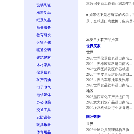
本数据更新工作截止2026年7
玻璃陶瓷
橡塑制品
■ 如果这不是您所需的名录，
纸及制品
录，全球进口商数据，应有尽
商务服务
教育研发
本类目关联产品推荐
运输仓储
世界买家
暖通空调
世界
建筑建材
2026世界仪器仪表进口商名...
2026世界橡胶塑料进口商名...
木材家具
2026世界医药及医疗器械进...
仪器仪表
2026世界皮革及纺织品进口...
矿产石油
2026世界汽车摩托车及汽摩...
2026世界食品饮料进口商名...
电子电气
地区
电信媒体
2026墨西哥化工产品进口商...
办公电脑
2026意大利农产品进口商名...
2026埃及机械及行业设备进...
交通工具
国际数据
安防设备
世界
玩具乐器
2026全球公共管理机构及协...
体育用品